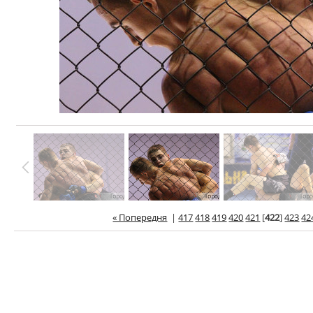
« Попередня
|
417
418
419
420
421
[
422
]
423
42