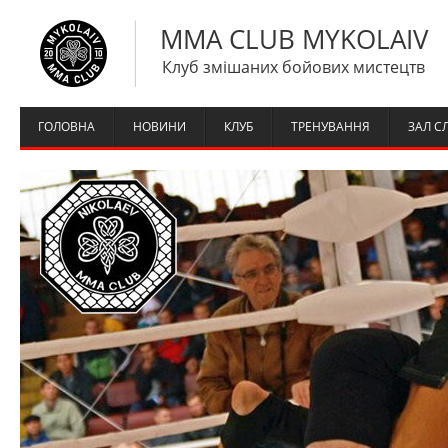
MMA CLUB MYKOLAIV
Клуб змішаних бойових мистецтв
ГОЛОВНА
НОВИНИ
КЛУБ
ТРЕНУВАННЯ
ЗАЛ С
0
1
2