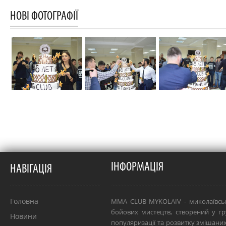
НОВІ ФОТОГРАФІЇ
ІНФОРМАЦІЯ
НАВІГАЦІЯ
Головна
MMA CLUB MYKOLAIV - миколаївсь
бойових мистецтв, створений у гр
Новини
популяризації та розвитку змішан