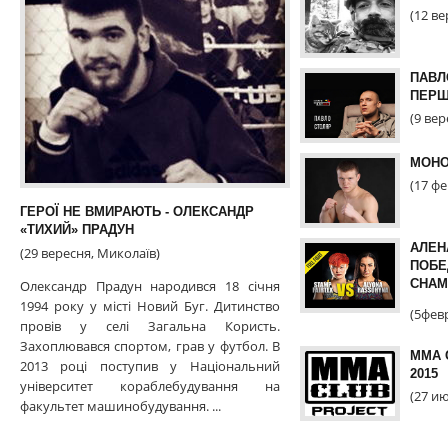
(12 в
ПАВЛ
ПЕРШ
(9 вер
МОНО
(17 ф
ГЕРОЇ НЕ ВМИРАЮТЬ - ОЛЕКСАНДР
«ТИХИЙ» ПРАДУН
АЛЕН
(29 вересня, Миколаїв)
ПОБЕ
CHAM
Олександр Прадун народився 18 січня
1994 року у місті Новий Буг. Дитинство
(5фев
провів у селі Загальна Користь.
Захоплювався спортом, грав у футбол. В
MMA 
2013 році поступив у Національний
2015
університет кораблебудування на
(27 и
факультет машинобудування. ...