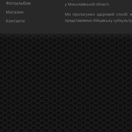
Фотоальбом
у Миколаївській області.
Магазин
Ми пропагуємо здоровий спосіб ж
представляємо бійцівську субкульту
Контакти