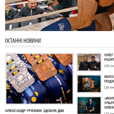
ОСТАННІ НОВИНИ
ОЛЕГ
FIGHT
(26 cі
NUOS
ПОДЗ
(28 л
«ВОЛЯ
УЛЬТ
ОЛЕК
ОЛЕКСАНДР ГРЯЗНИХ ЗДОБУВ ДВА
(22 л