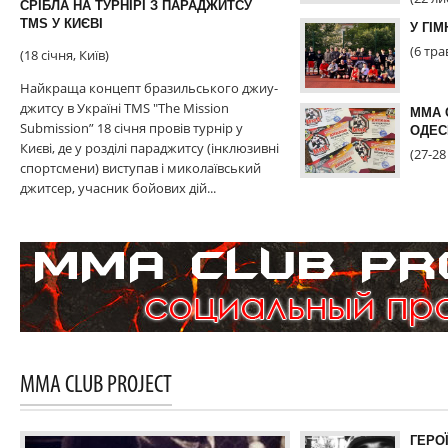
СРІБЛА НА ТУРНІРІ З ПАРАДЖИТСУ
ТМS У КИЄВІ
У ГІМ
(6 тра
(18 січня, Київ)
Найкраща концепт бразильського джиу-
джитсу в Україні TMS "The Mission
MMA 
Submission” 18 січня провів турнір у
ОДЕС
Києві, де у розділі параджитсу (інклюзивні
(27-28
спортсмени) виступав і миколаївський
джитсер, учасник бойових дій...
MMA CLUB PROJECT
ГЕРО