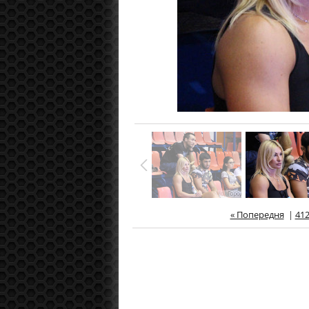
« Попередня
|
41