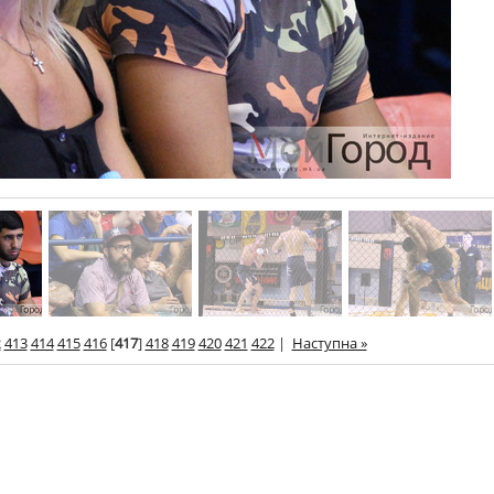
2
413
414
415
416
[
417
]
418
419
420
421
422
|
Наступна »