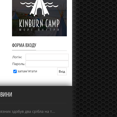
ФОРМА ВХОДУ
Логін:
Пароль:
запам'ятати
ОВИНИ
зних здобув два срібла на т...