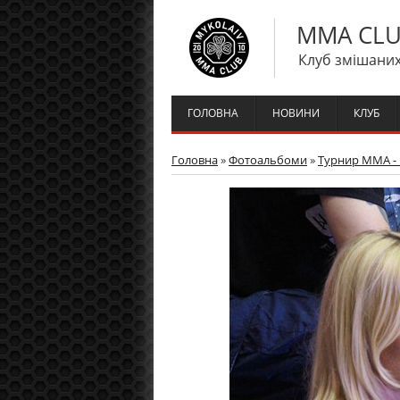
MMA CLU
Клуб змішаних
ГОЛОВНА
НОВИНИ
КЛУБ
Головна
»
Фотоальбоми
»
Турнир ММА - 