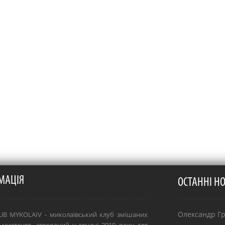
МАЦІЯ
ОСТАННІ Н
Олександр Гря
B MYKOLAIV - миколаївський клуб змішаних