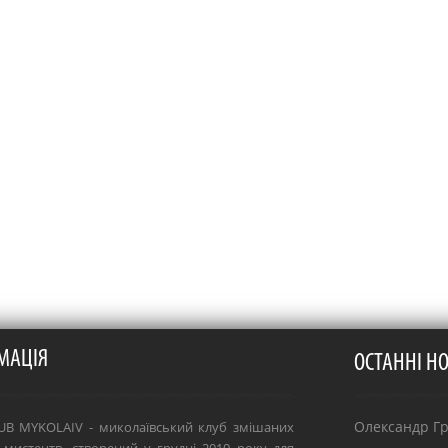
МАЦІЯ
ОСТАННІ Н
Олександр Гря
B MYKOLAIV - миколаївський клуб змішаних