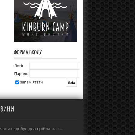
ФОРМА ВХОДУ
Логін:
Пароль:
запам'ятати
ОВИНИ
зних здобув два срібла на т...