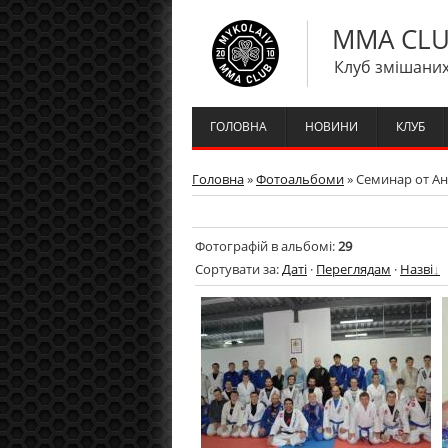
MMA CLU
Клуб змішаних
ГОЛОВНА
НОВИНИ
КЛУБ
Головна
»
Фотоальбоми
» Cеминар от Ан
Фотографій в альбомі
:
29
Сортувати за
:
Даті
·
Переглядам
·
Назві