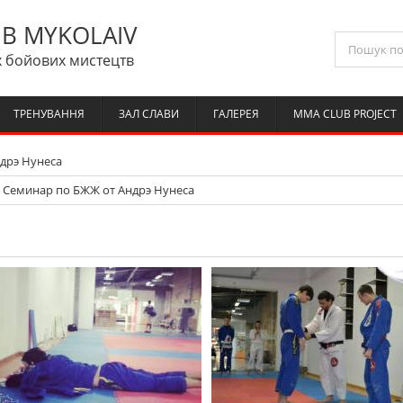
B MYKOLAIV
 бойових мистецтв
ТРЕНУВАННЯ
ЗАЛ СЛАВИ
ГАЛЕРЕЯ
MMA CLUB PROJECT
дрэ Нунеса
Cеминар по БЖЖ от Андрэ Нунеса