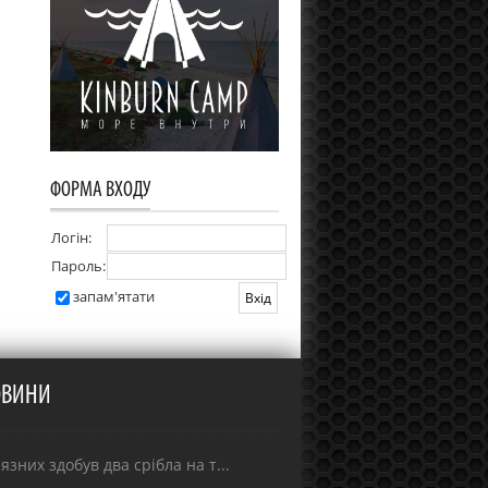
ФОРМА ВХОДУ
Логін:
Пароль:
запам'ятати
ОВИНИ
зних здобув два срібла на т...