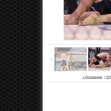
« Попередня
|
57