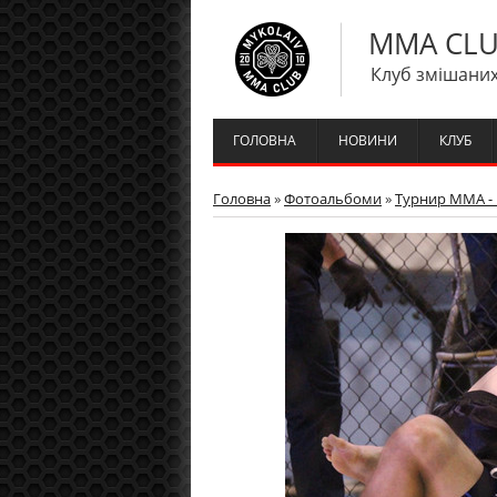
MMA CLU
Клуб змішаних
ГОЛОВНА
НОВИНИ
КЛУБ
Головна
»
Фотоальбоми
»
Турнир ММА - 