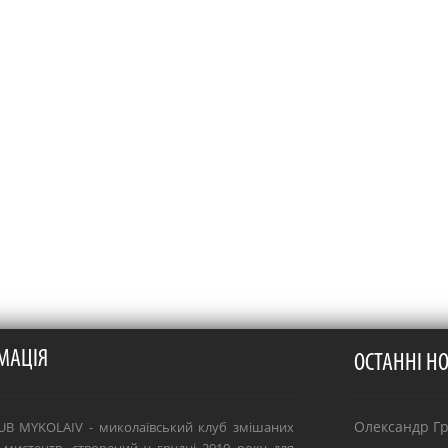
МАЦІЯ
ОСТАННІ Н
Олександр Гря
B MYKOLAIV - миколаївський клуб змішаних