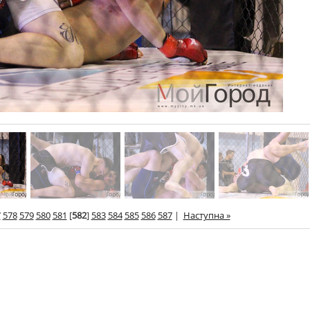
7
578
579
580
581
[
582
]
583
584
585
586
587
|
Наступна »