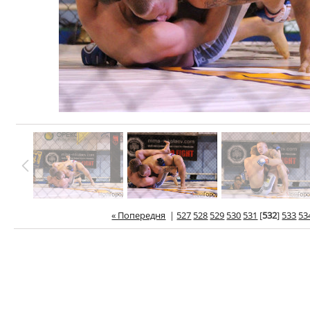
« Попередня
|
527
528
529
530
531
[
532
]
533
53