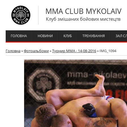
MMA CLUB MYKOLAIV
Клуб змішаних бойових мистецтв
ГОЛОВНА
НОВИНИ
КЛУБ
ТРЕНУВАННЯ
ЗАЛ С
Головна
»
Фотоальбоми
»
Турнир ММА - 14-08-2016
» IMG_1094