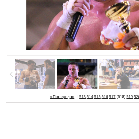
« Попередня
|
513
514
515
516
517
[
518
]
519
52