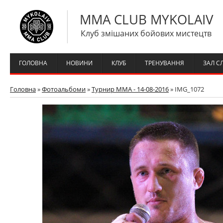
MMA CLUB MYKOLAIV
Клуб змішаних бойових мистецтв
ГОЛОВНА
НОВИНИ
КЛУБ
ТРЕНУВАННЯ
ЗАЛ С
Головна
»
Фотоальбоми
»
Турнир ММА - 14-08-2016
» IMG_1072