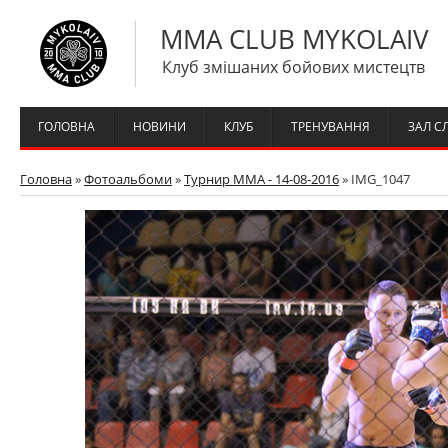
MMA CLUB MYKOLAIV
Клуб змішаних бойових мистецтв
ГОЛОВНА
НОВИНИ
КЛУБ
ТРЕНУВАННЯ
ЗАЛ С
Головна
»
Фотоальбоми
»
Турнир ММА - 14-08-2016
» IMG_1047