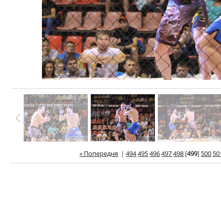
« Попередня
|
494
495
496
497
498
[
499
]
500
50