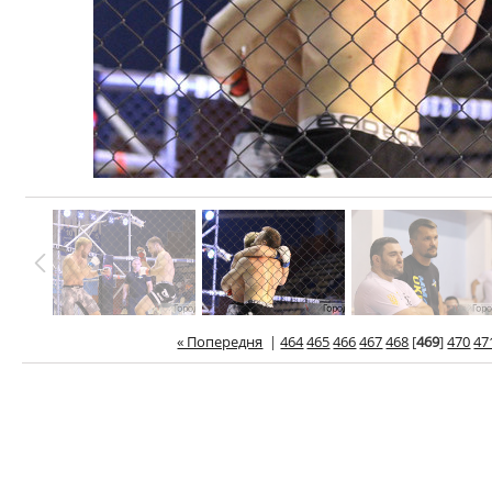
« Попередня
|
464
465
466
467
468
[
469
]
470
47