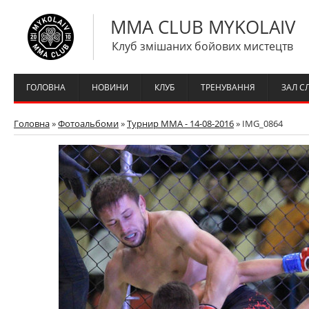
MMA CLUB MYKOLAIV
Клуб змішаних бойових мистецтв
ГОЛОВНА
НОВИНИ
КЛУБ
ТРЕНУВАННЯ
ЗАЛ С
Головна
»
Фотоальбоми
»
Турнир ММА - 14-08-2016
» IMG_0864