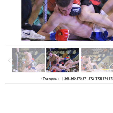
« Попередня
|
368
369
370
371
372
[
373
]
374
37