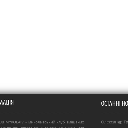
МАЦІЯ
ОСТАННІ Н
Олександр Гря
B MYKOLAIV - миколаївський клуб змішаних