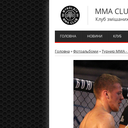
MMA CLU
Клуб змішаних
ГОЛОВНА
НОВИНИ
КЛУБ
Головна
»
Фотоальбоми
»
Турнир ММА - 