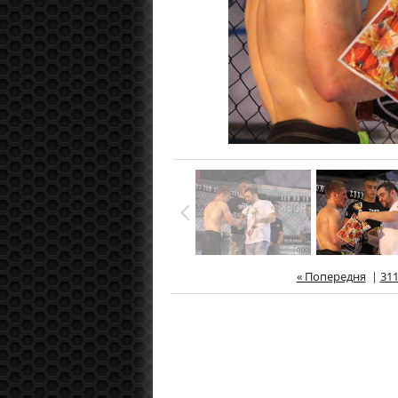
« Попередня
|
31