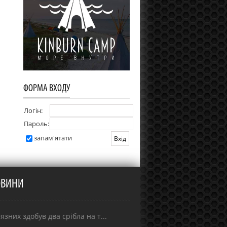
ФОРМА ВХОДУ
Логін:
Пароль:
запам'ятати
ОВИНИ
зних здобув два срібла на т...