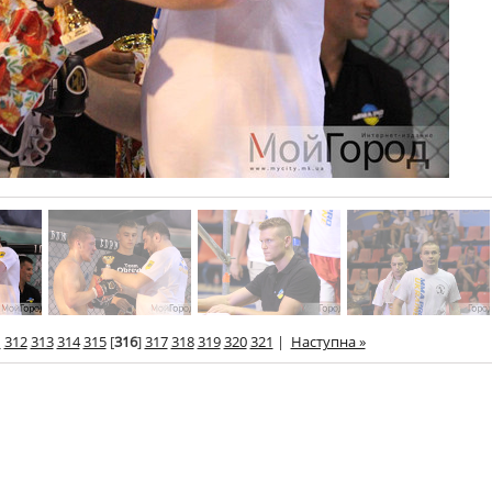
1
312
313
314
315
[
316
]
317
318
319
320
321
|
Наступна »