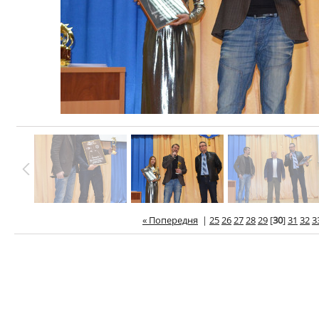
« Попередня
|
25
26
27
28
29
[
30
]
31
32
3