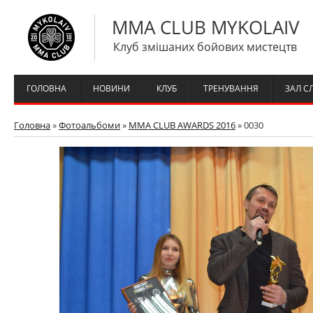
MMA CLUB MYKOLAIV
Клуб змішаних бойових мистецтв
ГОЛОВНА
НОВИНИ
КЛУБ
ТРЕНУВАННЯ
ЗАЛ С
Головна
»
Фотоальбоми
»
MMA CLUB AWARDS 2016
» 0030