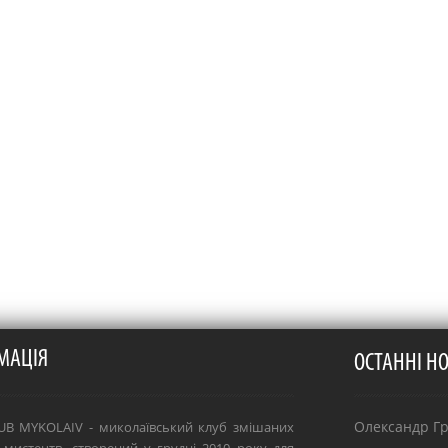
МАЦІЯ
ОСТАННІ Н
Олександр Гря
B MYKOLAIV - миколаївський клуб змішаних