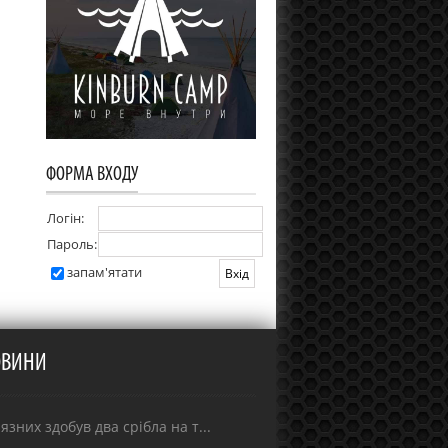
ФОРМА ВХОДУ
Логін:
Пароль:
запам'ятати
ОВИНИ
зних здобув два срібла на т...